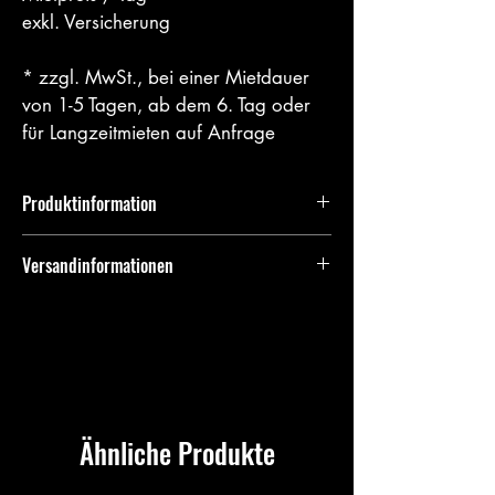
exkl. Versicherung 
* zzgl. MwSt., bei einer Mietdauer 
von 1-5 Tagen, ab dem 6. Tag oder 
für Langzeitmieten auf Anfrage
Produktinformation
Gewicht: 135kg
Versandinformationen
Breite: 40cm
Motor: Benzin
Lieferung und Abholung möglich
optional mit Kunststoffplatte
Ähnliche Produkte